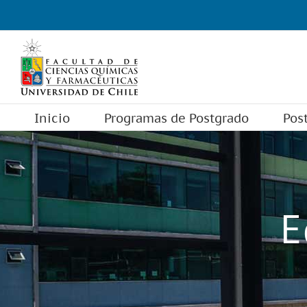
Skip
to
content
Inicio
Programas de Postgrado
Pos
E